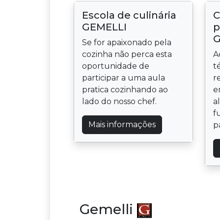
Escola de culinária
C
GEMELLI
p
G
Se for apaixonado pela
cozinha não perca esta
A
oportunidade de
t
participar a uma aula
r
pratica cozinhando ao
e
lado do nosso chef.
a
f
Mais informações
p
Gemelli