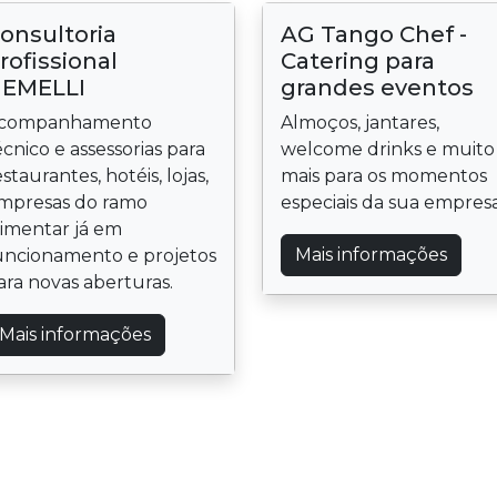
onsultoria
AG Tango Chef -
rofissional
Catering para
EMELLI
grandes eventos
companhamento
Almoços, jantares,
écnico e assessorias para
welcome drinks e muito
estaurantes, hotéis, lojas,
mais para os momentos
mpresas do ramo
especiais da sua empresa
limentar já em
Mais informações
uncionamento e projetos
ara novas aberturas.
Mais informações